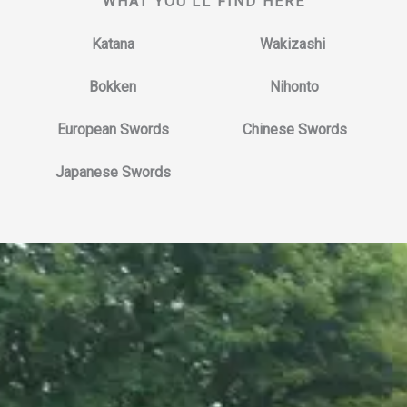
WHAT YOU’LL FIND HERE
Katana
Wakizashi ​
Bokken
Nihonto
European Swords
Chinese Swords​
Japanese Swords​