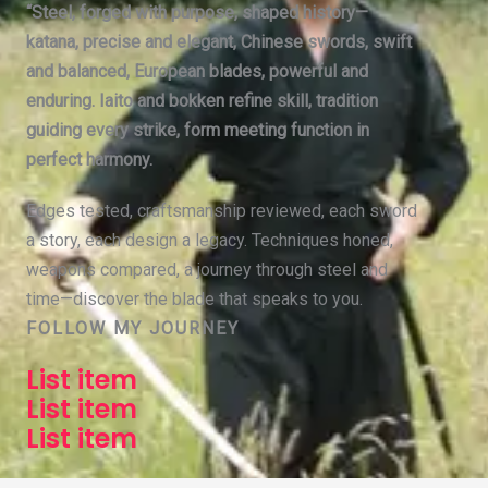
“Steel, forged with purpose, shaped history—
katana, precise and elegant, Chinese swords, swift
and balanced, European blades, powerful and
enduring. Iaito and bokken refine skill, tradition
guiding every strike, form meeting function in
perfect harmony.
Edges tested, craftsmanship reviewed, each sword
a story, each design a legacy. Techniques honed,
weapons compared, a journey through steel and
time—discover the blade that speaks to you.
FOLLOW MY JOURNEY
List item
List item
List item